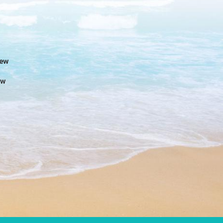
iew
ew